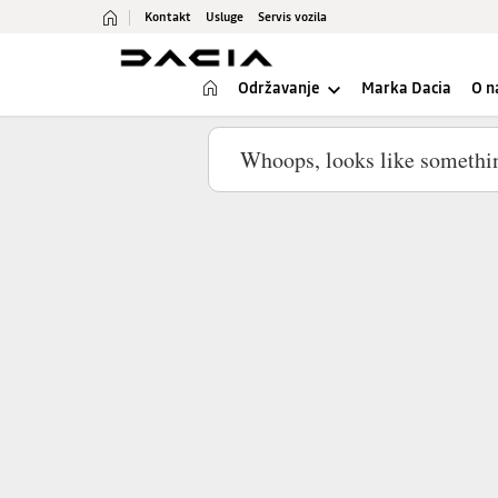
Kontakt
Usluge
Servis vozila
Održavanje
Marka Dacia
O 
Usluge Dacia
Servis i popravci
Produljeno jamstvo
Dodatna oprema
Dacia 4+
Dacia pomoć