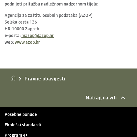
podnijeti pritužbu nadležnom nadzornom tijelu:
Agencija za zaštitu osobnih podataka (AZOP)
Selska cesta 136
HR-10000 Zagreb
e-pošta:
mazop@azop.hr
web:
www.azop.hr
Pravne obavijesti
Natrag na vrh
Posebne ponude
Ekološki standardi
Program 4+