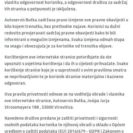
vlastitu odgovornost korisnika, a odgovornost društva za sadržaj
tih stranica u potpunosti je isključena.
Autoservis Butka zadržava pravo izmjene ove pravne obavijesti u
bilo kojem trenutku, bez prethodne najave. Korisnici su dužni
redovito provjeravati sadržaj pravne obavijesti kako bi bili
informirani o mogućim izmjenama. Svaka izmjena odmah stupa
na snagu i obvezujuća je za korisnike od trenutka objave.
Korištenjem ove internetske stranice potvrđujete da ste
upoznati s uvjetima korištenja i da ih u cijelosti prihvaćate. Svako
korištenje stranice koje je u suprotnosti s ovim pravilima smatra
se neprihvatljivim te je korisnik stranice materijalno i kazneno
odgovoran.
Ova pravila privatnosti odnose se na voditelja obrade i vlasnika
ove internetske stranice, Autoservis Butka, Josipa Jurja
Strossmayera 188 , 33000 Virovitica.
Navedeno društvo predano je zaštiti privatnosti i sigurnosti
osobnih podataka korisnika te njihovoj obradi u skladu s Općom
uredbom o zaštiti podataka (EU) 2016/679 - GDPR i Zakonom o