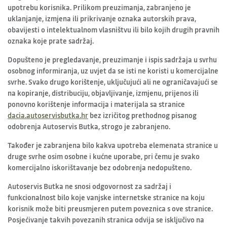
upotrebu korisnika. Prilikom preuzimanja, zabranjeno je
uklanjanje, izmjena ili prikrivanje oznaka autorskih prava,
obavijesti o intelektualnom vlasništvu ili bilo kojih drugih pravnih
oznaka koje prate sadržaj.
Dopušteno je pregledavanje, preuzimanje i ispis sadržaja u svrhu
osobnog informiranja, uz uvjet da se isti ne koristi u komercijalne
svrhe. Svako drugo korištenje, uključujući ali ne ograničavajući se
na kopiranje, distribuciju, objavljivanje, izmjenu, prijenos ili
ponovno korištenje informacija i materijala sa stranice
dacia.autoservisbutka.hr
bez izričitog prethodnog pisanog
odobrenja Autoservis Butka, strogo je zabranjeno.
Također je zabranjena bilo kakva upotreba elemenata stranice u
druge svrhe osim osobne i kućne uporabe, pri čemu je svako
komercijalno iskorištavanje bez odobrenja nedopušteno.
Autoservis Butka ne snosi odgovornost za sadržaj i
funkcionalnost bilo koje vanjske internetske stranice na koju
korisnik može biti preusmjeren putem poveznica s ove stranice.
Posjećivanje takvih povezanih stranica odvija se isključivo na