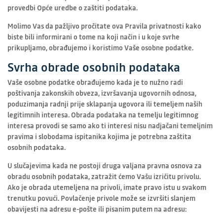
provedbi Opće uredbe o zaštiti podataka.
Molimo Vas da pažljivo pročitate ova Pravila privatnosti kako
biste bili informirani o tome na koji način i u koje svrhe
prikupljamo, obrađujemo i koristimo Vaše osobne podatke.
Svrha obrade osobnih podataka
Vaše osobne podatke obrađujemo kada je to nužno radi
poštivanja zakonskih obveza, izvršavanja ugovornih odnosa,
poduzimanja radnji prije sklapanja ugovora ili temeljem naših
legitimnih interesa. Obrada podataka na temelju legitimnog
interesa provodi se samo ako ti interesi nisu nadjačani temeljnim
pravima i slobodama ispitanika kojima je potrebna zaštita
osobnih podataka.
U slučajevima kada ne postoji druga valjana pravna osnova za
obradu osobnih podataka, zatražit ćemo Vašu izričitu privolu.
Ako je obrada utemeljena na privoli, imate pravo istu u svakom
trenutku povući. Povlačenje privole može se izvršiti slanjem
obavijesti na adresu e-pošte ili pisanim putem na adresu: