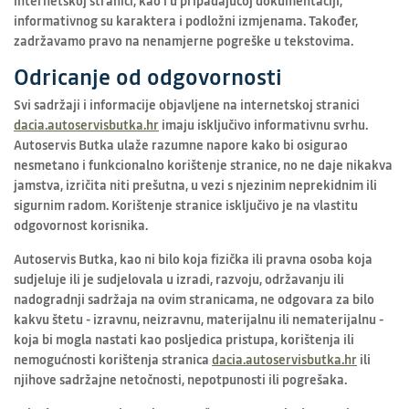
internetskoj stranici, kao i u pripadajućoj dokumentaciji,
informativnog su karaktera i podložni izmjenama. Također,
zadržavamo pravo na nenamjerne pogreške u tekstovima.
Odricanje od odgovornosti
Svi sadržaji i informacije objavljene na internetskoj stranici
dacia.autoservisbutka.hr
imaju isključivo informativnu svrhu.
Autoservis Butka ulaže razumne napore kako bi osigurao
nesmetano i funkcionalno korištenje stranice, no ne daje nikakva
jamstva, izričita niti prešutna, u vezi s njezinim neprekidnim ili
sigurnim radom. Korištenje stranice isključivo je na vlastitu
odgovornost korisnika.
Autoservis Butka, kao ni bilo koja fizička ili pravna osoba koja
sudjeluje ili je sudjelovala u izradi, razvoju, održavanju ili
nadogradnji sadržaja na ovim stranicama, ne odgovara za bilo
kakvu štetu - izravnu, neizravnu, materijalnu ili nematerijalnu -
koja bi mogla nastati kao posljedica pristupa, korištenja ili
nemogućnosti korištenja stranica
dacia.autoservisbutka.hr
ili
njihove sadržajne netočnosti, nepotpunosti ili pogrešaka.