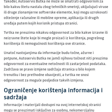
Također, Autoservis Butka ne može se smatrati odgovornim za
bilo kakvu štetu nastalu zbog tehničkih smetnji, uključujući viruse
ili druge zlonamjerne softverske elemente, koji mogu uzrokovati
oštećenje računalne ili mobilne opreme, aplikacija ili drugih
uređaja putem kojih korisnik pristupa stranici.
Tvrtka ne preuzima nikakvu odgovornost za bilo kakve izravne ili
neizravne štete koje bi mogle proizaći iz korištenja, pogrešnog
korištenja ili nemogućnosti korištenja ove stranice.
Unatoč nastojanjima da informacije budu točne, ažurne i
potpune, Autoservis Butka ne jamči njihovu točnost niti preuzima
odgovornost za eventualne netočnosti ili zastarjelost podataka.
Zadržava se pravo izmjene sadržaja stranica u bilo kojem
trenutku i bez prethodne obavijesti, a tvrtka ne snosi
odgovornost za moguće posljedice takvih izmjena.
Ograničenje korištenja informacija i
sadržaja
Informacije i materijali dostupni na ovoj internetskoj stranici
mogu se preuzimati isključivo za osobnu, nekomercijalnu