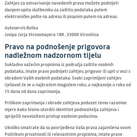
Zahtjev za ostvarivanje navedenih prava možete podnijeti
slanjem upita službeniku za zaštitu podataka putem
elektroničke pošte na adresu ili pisanim putem na adresu:
Autoservis Butka
Josipa Jurja Strossmayera 188 , 33000 Virovitica
Pravo na podnošenje prigovora
nadležnom nadzornom tijelu
Sukladno važećim propisima iz područja zaštite osobnih
podataka, imate pravo podnijeti zahtjev, prigovor ili upit u vezi s
obradom Vaših osobnih podataka. Svaki zaprimljeni zahtjev
rješavat će se u najkraćem mogućem roku, a najkasnije u roku od
15 dana od dana zaprimanja.
Prilikom zaprimanja i obrade zahtjeva poduzet ćemo razumne
mjere kako bismo utvrdili identitet podnositelja zahtjeva i
spriječili neovlašteni pristup osobnim podacima.
Ukoliko smatrate da su povrijeđena Vaša prava zajamčena ovom
Politikom privatnosti ili relevantnim propisima, imate pravo