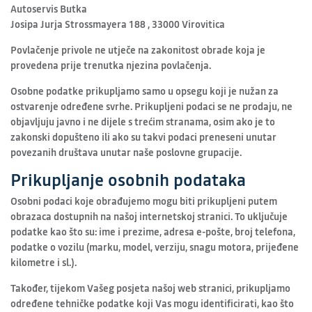
Autoservis Butka
Josipa Jurja Strossmayera 188 , 33000 Virovitica
Povlačenje privole ne utječe na zakonitost obrade koja je
provedena prije trenutka njezina povlačenja.
Osobne podatke prikupljamo samo u opsegu koji je nužan za
ostvarenje određene svrhe. Prikupljeni podaci se ne prodaju, ne
objavljuju javno i ne dijele s trećim stranama, osim ako je to
zakonski dopušteno ili ako su takvi podaci preneseni unutar
povezanih društava unutar naše poslovne grupacije.
Prikupljanje osobnih podataka
Osobni podaci koje obrađujemo mogu biti prikupljeni putem
obrazaca dostupnih na našoj internetskoj stranici. To uključuje
podatke kao što su: ime i prezime, adresa e-pošte, broj telefona,
podatke o vozilu (marku, model, verziju, snagu motora, prijeđene
kilometre i sl.).
Također, tijekom Vašeg posjeta našoj web stranici, prikupljamo
određene tehničke podatke koji Vas mogu identificirati, kao što